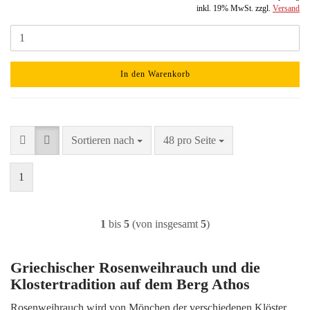
inkl. 19% MwSt. zzgl.
Versand
In den Warenkorb
Sortieren nach
pro Seite
Sortieren nach
48 pro Seite
1
1
bis
5
(von insgesamt
5
)
Griechischer Rosenweihrauch und die
Klostertradition auf dem Berg Athos
Rosenweihrauch wird von Mönchen der verschiedenen Klöster