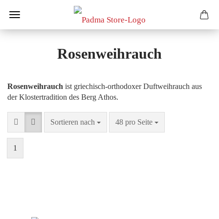
Rosenweihrauch
Rosenweihrauch
ist griechisch-orthodoxer Duftweihrauch aus
der Klostertradition des Berg Athos.
Sortieren nach
pro Seite
Sortieren nach
48 pro Seite
1