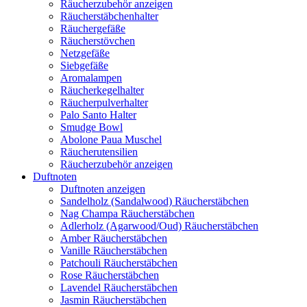
Räucherzubehör anzeigen
Räucherstäbchenhalter
Räuchergefäße
Räucherstövchen
Netzgefäße
Siebgefäße
Aromalampen
Räucherkegelhalter
Räucherpulverhalter
Palo Santo Halter
Smudge Bowl
Abolone Paua Muschel
Räucherutensilien
Räucherzubehör anzeigen
Duftnoten
Duftnoten anzeigen
Sandelholz (Sandalwood) Räucherstäbchen
Nag Champa Räucherstäbchen
Adlerholz (Agarwood/Oud) Räucherstäbchen
Amber Räucherstäbchen
Vanille Räucherstäbchen
Patchouli Räucherstäbchen
Rose Räucherstäbchen
Lavendel Räucherstäbchen
Jasmin Räucherstäbchen