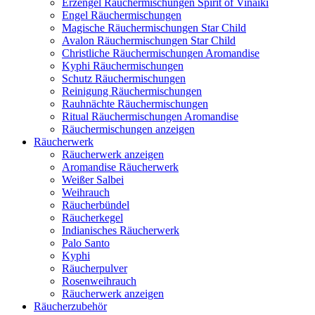
Erzengel Räuchermischungen Spirit of Vinaiki
Engel Räuchermischungen
Magische Räuchermischungen Star Child
Avalon Räuchermischungen Star Child
Christliche Räuchermischungen Aromandise
Kyphi Räuchermischungen
Schutz Räuchermischungen
Reinigung Räuchermischungen
Rauhnächte Räuchermischungen
Ritual Räuchermischungen Aromandise
Räuchermischungen anzeigen
Räucherwerk
Räucherwerk anzeigen
Aromandise Räucherwerk
Weißer Salbei
Weihrauch
Räucherbündel
Räucherkegel
Indianisches Räucherwerk
Palo Santo
Kyphi
Räucherpulver
Rosenweihrauch
Räucherwerk anzeigen
Räucherzubehör