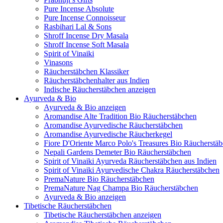
Pure Incense Absolute
Pure Incense Connoisseur
Rasbihari Lal & Sons
Shroff Incense Dry Masala
Shroff Incense Soft Masala
Spirit of Vinaiki
Vinasons
Räucherstäbchen Klassiker
Räucherstäbchenhalter aus Indien
Indische Räucherstäbchen anzeigen
Ayurveda & Bio
Ayurveda & Bio anzeigen
Aromandise Alte Tradition Bio Räucherstäbchen
Aromandise Ayurvedische Räucherstäbchen
Aromandise Ayurvedische Räucherkegel
Fiore D'Oriente Marco Polo's Treasures Bio Räucherstä
Nepali Gardens Demeter Bio Räucherstäbchen
Spirit of Vinaiki Ayurveda Räucherstäbchen aus Indien
Spirit of Vinaiki Ayurvedische Chakra Räucherstäbchen
PremaNature Bio Räucherstäbchen
PremaNature Nag Champa Bio Räucherstäbchen
Ayurveda & Bio anzeigen
Tibetische Räucherstäbchen
Tibetische Räucherstäbchen anzeigen