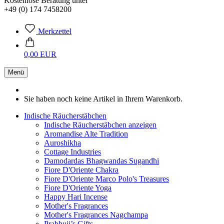
Kostenlose Beratung unter
+49 (0) 174 7458200
Merkzettel
0,00 EUR
Menü
Sie haben noch keine Artikel in Ihrem Warenkorb.
Indische Räucherstäbchen
Indische Räucherstäbchen anzeigen
Aromandise Alte Tradition
Auroshikha
Cottage Industries
Damodardas Bhagwandas Sugandhi
Fiore D'Oriente Chakra
Fiore D'Oriente Marco Polo's Treasures
Fiore D'Oriente Yoga
Happy Hari Incense
Mother's Fragrances
Mother's Fragrances Nagchampa
Prabhuji’s Gifts