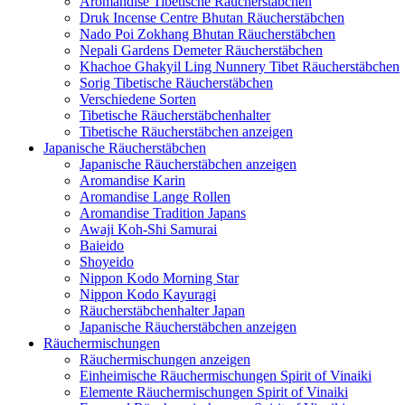
Aromandise Tibetische Räucherstäbchen
Druk Incense Centre Bhutan Räucherstäbchen
Nado Poi Zokhang Bhutan Räucherstäbchen
Nepali Gardens Demeter Räucherstäbchen
Khachoe Ghakyil Ling Nunnery Tibet Räucherstäbchen
Sorig Tibetische Räucherstäbchen
Verschiedene Sorten
Tibetische Räucherstäbchenhalter
Tibetische Räucherstäbchen anzeigen
Japanische Räucherstäbchen
Japanische Räucherstäbchen anzeigen
Aromandise Karin
Aromandise Lange Rollen
Aromandise Tradition Japans
Awaji Koh-Shi Samurai
Baieido
Shoyeido
Nippon Kodo Morning Star
Nippon Kodo Kayuragi
Räucherstäbchenhalter Japan
Japanische Räucherstäbchen anzeigen
Räuchermischungen
Räuchermischungen anzeigen
Einheimische Räuchermischungen Spirit of Vinaiki
Elemente Räuchermischungen Spirit of Vinaiki