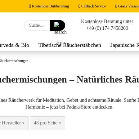
Kostenlose Duftberatung
Callback Service
Gratis Versan
Kostenlose Beratung unter
Lieferland
Suche...
+49 (0) 174 7458200
E-M
urveda & Bio
Tibetische Räucherstäbchen
Japanische 
werk
Räucherzubehör
Duftnoten
Feng Shui Räucher
Pas
Räuchermischungen
uchermischungen – Natürliches Rä
Konto
eines Räucherwerk für Meditation, Gebet und achtsame Rituale. Sanfte 
Harmonie – jetzt bei Padma Store entdecken.
Passw
Seite
pro Seite
e Hersteller
48 pro Seite