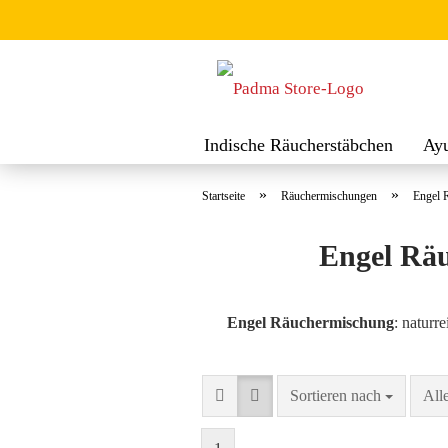
Indische Räucherstäbchen
Ay
Räuchermischungen
Räucher
»
»
Startseite
Räuchermischungen
Engel 
Engel Rä
Engel Räuchermischung
: naturr
Sortieren nach
pro 
Sortieren nach
All