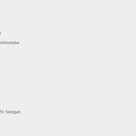
n
ufsformular
91 Stuttgart