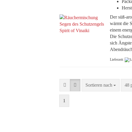
Packu
Herst
Der süß-aro
wärmt die S
einem energ
Die Schutze
sich Ängste
Abendräuch
Lieferzeit:
Sortieren nach
pro 
Sortieren nach
48 
1