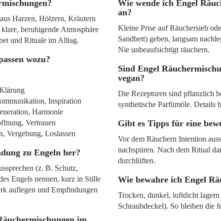
rmischungen?
Wie wende ich Engel Räuc
an?
 aus Harzen, Hölzern, Kräutern
Kleine Prise auf Räuchersieb od
e klare, beruhigende Atmosphäre
Sandbett) geben, langsam nachle
et und Rituale im Alltag.
Nie unbeaufsichtigt räuchern.
 passen wozu?
Sind Engel Räuchermischu
vegan?
 Klärung
Die Rezepturen sind pflanzlich 
ommunikation, Inspiration
synthetische Parfümöle. Details b
eneration, Harmonie
ffnung, Vertrauen
Gibt es Tipps für eine bew
on, Vergebung, Loslassen
Vor dem Räuchern Intention auss
nachspüren. Nach dem Ritual d
indung zu Engeln her?
durchlüften.
ussprechen (z. B. Schutz,
s Engels nennen, kurz in Stille
Wie bewahre ich Engel Rä
rk auflegen und Empfindungen
Trocken, dunkel, luftdicht lagern
Schraubdeckel). So bleiben die f
 Räuchermischungen im