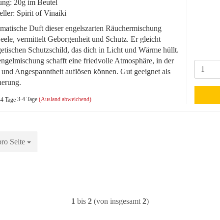
ng: 20g im Beutel
eller: Spirit of Vinaiki
matische Duft dieser engelszarten Räuchermischung
eele, vermittelt Geborgenheit und Schutz. Er gleicht
etischen Schutzschild, das dich in Licht und Wärme hüllt.
ngelmischung schafft eine friedvolle Atmosphäre, in der
 und Angespanntheit auflösen können. Gut geeignet als
erung.
3-4 Tage
(Ausland abweichend)
Seite
pro Seite
1
bis
2
(von insgesamt
2
)