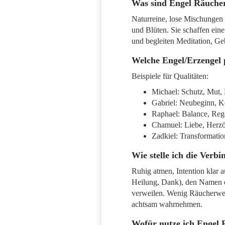
Was sind Engel Räuche
Naturreine, lose Mischungen
und Blüten. Sie schaffen ein
und begleiten Meditation, Geb
Welche Engel/Erzengel
Beispiele für Qualitäten:
Michael: Schutz, Mut,
Gabriel: Neubeginn, K
Raphael: Balance, Reg
Chamuel: Liebe, Herzö
Zadkiel: Transformati
Wie stelle ich die Verb
Ruhig atmen, Intention klar a
Heilung, Dank), den Namen de
verweilen. Wenig Räucherwe
achtsam wahrnehmen.
Wofür nutze ich Engel