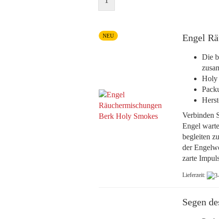
1
Engel Rä
NEU
Die b
zusa
Holy
Packu
Herst
Verbinden S
Engel warte
begleiten z
der Engelwe
zarte Impul
Lieferzeit:
Segen de