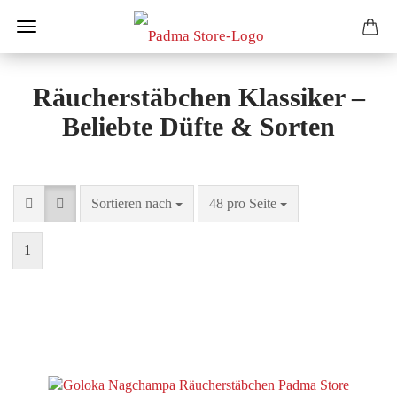
Räucherstäbchen Klassiker –
Beliebte Düfte & Sorten
Sortieren nach
pro Seite
Sortieren nach
48 pro Seite
1