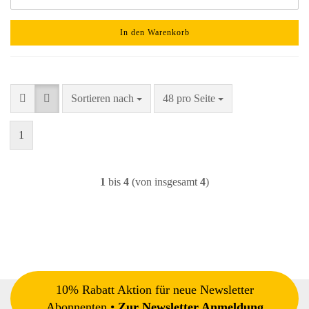
In den Warenkorb
Sortieren nach
pro Seite
Sortieren nach
48 pro Seite
1
1
bis
4
(von insgesamt
4
)
10% Rabatt Aktion für neue Newsletter
Abonnenten •
Zur Newsletter Anmeldung