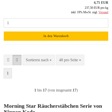
4,75 EUR
237,50 EUR pro kg
inkl. 19% MwSt. zzgl.
Versand
In den Warenkorb
Sortieren nach
pro Seite
Sortieren nach
48 pro Seite
1
1
bis
17
(von insgesamt
17
)
Morning Star Räucherstäbchen Serie von
Nippon Kodo