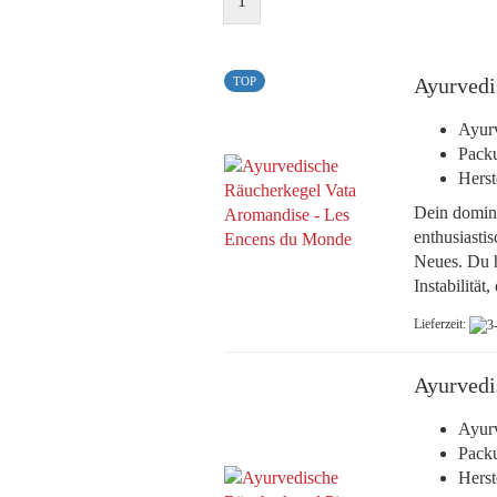
1
Ayurvedi
TOP
Ayurv
Pack
Herst
Dein domina
enthusiastis
Neues. Du h
Instabilitä
Lieferzeit:
Ayurvedi
Ayurv
Pack
Herst