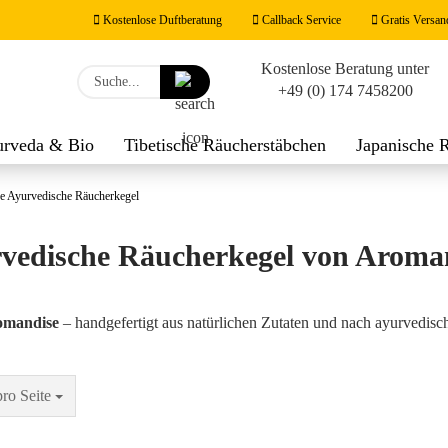
Kostenlose Duftberatung
Callback Service
Gratis Versan
Kostenlose Beratung unter
Lieferland
Suche...
+49 (0) 174 7458200
E-M
urveda & Bio
Tibetische Räucherstäbchen
Japanische 
werk
Räucherzubehör
Duftnoten
Feng Shui Räucher
Pas
e Ayurvedische Räucherkegel
vedische Räucherkegel von Aroma
Konto
omandise
– handgefertigt aus natürlichen Zutaten und nach ayurvedisch
Passw
Seite
pro Seite