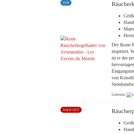
Räucherk
TOP
Größ
Handa
Mater
Herst
Der Ikone R
inspiriert.
ist er der p
hervorragen
Eingangsmöb
von Kunstha
Steinhandwe
Lieferzeit:
Räucherp
SOLD OUT
Größ
Handa