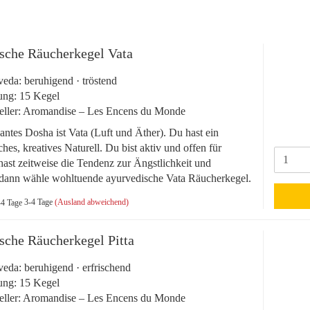
sche Räucherkegel Vata
eda: beruhigend · tröstend
ung: 15 Kegel
eller: Aromandise – Les Encens du Monde
ntes Dosha ist Vata (Luft und Äther). Du hast ein
ches, kreatives Naturell. Du bist aktiv und offen für
ast zeitweise die Tendenz zur Ängstlichkeit und
t, dann wähle wohltuende ayurvedische Vata Räucherkegel.
3-4 Tage
(Ausland abweichend)
sche Räucherkegel Pitta
eda: beruhigend · erfrischend
ung: 15 Kegel
eller: Aromandise – Les Encens du Monde