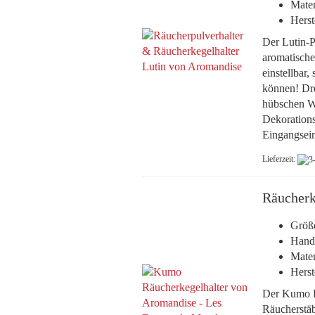
Mater
Herst
Der Lutin-Po
aromatische
einstellbar
können! Dre
hübschen We
Dekorations
Eingangsein
Lieferzeit:
Räucherk
Größ
Handa
Mater
Herst
Der Kumo Ha
Räucherstäb