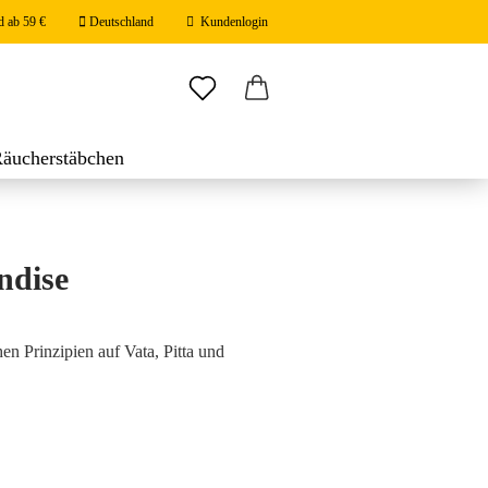
d ab 59 €
Deutschland
Kundenlogin
ail
Räucherstäbchen
stäbchen
swort
ndise
 erstellen
en Prinzipien auf Vata, Pitta und
ort vergessen?