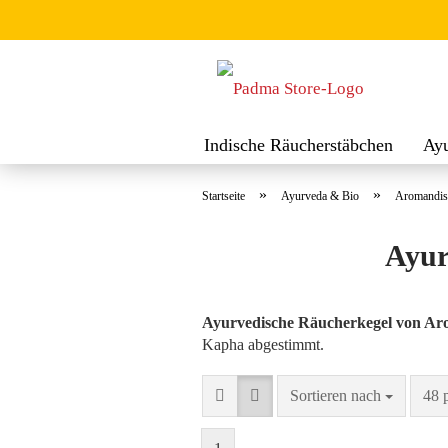
Indische Räucherstäbchen
Ay
Räuchermischungen
Räucher
»
»
Startseite
Ayurveda & Bio
Aromandis
Ayur
Ayurvedische Räucherkegel von Ar
Kapha abgestimmt.
Sortieren nach
pro 
Sortieren nach
48 