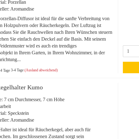
ial: Porzellan
eller: Aromandise
rzellan-Diffusor ist ideal für die sanfte Verbreitung von
n Holzpulvern oder Räucherkegeln. Der Luftzug ist
, sodass Sie die Rauchwellen nach Ihren Wünschen steuern
hen Sie einfach den Deckel auf die Basis. Mit seinem
idenmuster wird es auch ein trendiges
objekt in Ihrem Garten, in Ihrem Wohnzimmer, in der
richtung...
3-4 Tage
(Ausland abweichend)
egelhalter Kumo
e: 7 cm Durchmesser, 7 cm Höhe
rbeit
ial: Speckstein
eller: Aromandise
lter ist ideal für Räucherkegel, aber auch für
chen. Im geschlossenen Zustand sorgt sein