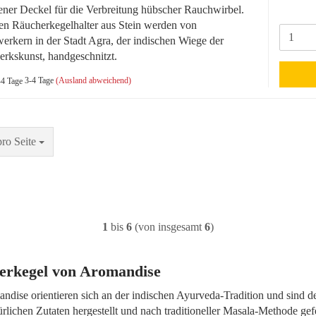
ner Deckel für die Verbreitung hübscher Rauchwirbel.
en Räucherkegelhalter aus Stein werden von
rkern in der Stadt Agra, der indischen Wiege der
rkskunst, handgeschnitzt.
3-4 Tage
(Ausland abweichend)
Seite
pro Seite
1
bis
6
(von insgesamt
6
)
erkegel von Aromandise
ise orientieren sich an der indischen Ayurveda-Tradition und sind d
lichen Zutaten hergestellt und nach traditioneller Masala-Methode gefe