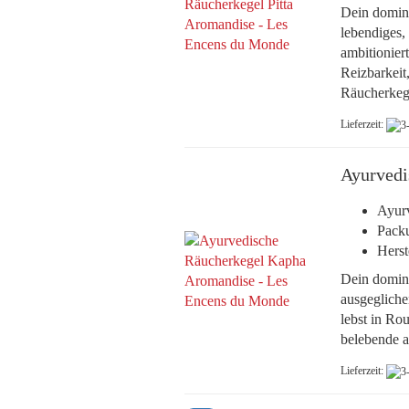
Dein domina
lebendiges,
ambitionier
Reizbarkeit
Räucherkeg
Lieferzeit:
Ayurvedi
Ayurv
Pack
Herst
Dein domina
ausgegliche
lebst in Ro
belebende 
Lieferzeit: