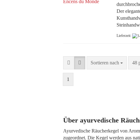
durchbroche
Der elegant
Kunsthandwe
Steinhandwe
Lieferzeit:
Sortieren nach
pro 
Sortieren nach
48 
1
Über ayurvedische Räuch
Ayurvedische Räucherkegel von Aromand
zugeordnet. Die Kegel werden aus natür