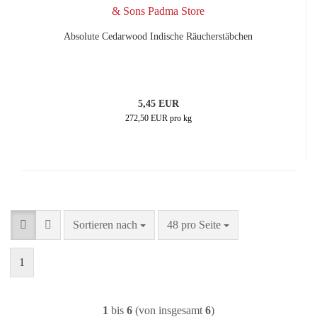
Absolute Cedarwood Indische Räucherstäbchen
5,45 EUR
272,50 EUR pro kg
Sortieren nach
pro Seite
Sortieren nach
48 pro Seite
1
1
bis
6
(von insgesamt
6
)