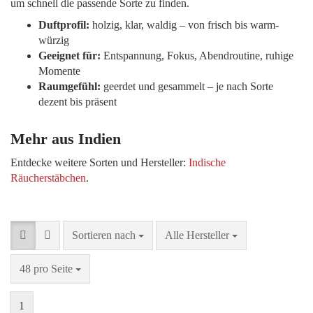
um schnell die passende Sorte zu finden.
Duftprofil:
holzig, klar, waldig – von frisch bis warm-
würzig
Geeignet für:
Entspannung, Fokus, Abendroutine, ruhige
Momente
Raumgefühl:
geerdet und gesammelt – je nach Sorte
dezent bis präsent
Mehr aus Indien
Entdecke weitere Sorten und Hersteller:
Indische
Räucherstäbchen
.
Sortieren nach
pro Seite
Sortieren nach
Alle Hersteller
pro Seite
48 pro Seite
1