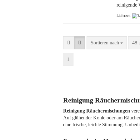
reinigende 
Lieferzeit:
Sortieren nach
pro 
Sortieren nach
48 
1
Reinigung Räuchermischu
Reinigung Räuchermischungen
vere
Auf glühender Kohle oder am Räuchers
eine frische, leichte Stimmung. Unbe