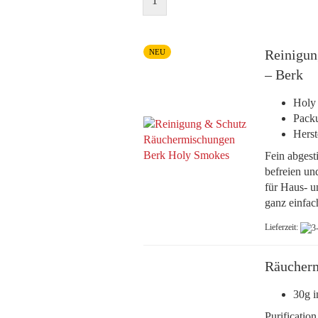
1
Reinigun
NEU
– Berk
Holy
Packu
Herst
Fein abgest
befreien un
für Haus- u
ganz einfac
Lieferzeit:
Räucherm
30g i
Purificatio