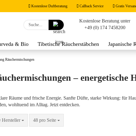
Kostenlose Duftberatung
Callback Service
Gratis Versan
Kostenlose Beratung unter
Lieferland
Suche...
+49 (0) 174 7458200
E-M
urveda & Bio
Tibetische Räucherstäbchen
Japanische 
werk
Räucherzubehör
Duftnoten
Feng Shui Räucher
Pas
ung Räuchermischungen
uchermischungen – energetische 
Konto
klare Räume und frische Energie. Sanfte Düfte, starke Wirkung: für Ha
n, wohltuend im Alltag. Jetzt entdecken.
Passw
Seite
pro Seite
e Hersteller
48 pro Seite