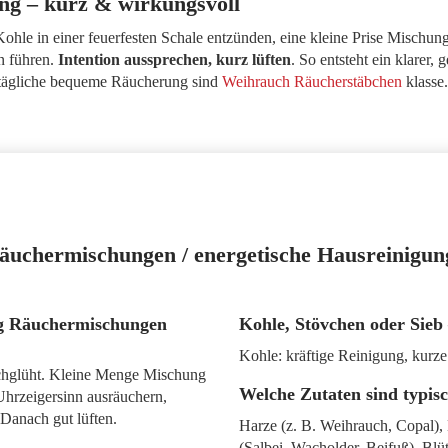
ng – kurz & wirkungsvoll
ohle in einer feuerfesten Schale entzünden, eine kleine Prise Mischu
 führen.
Intention aussprechen, kurz lüften
. So entsteht ein klarer,
e tägliche bequeme Räucherung sind
Weihrauch Räucherstäbchen
klasse.
äuchermischungen / energetische Hausreinigun
ng Räuchermischungen
Kohle, Stövchen oder Sieb 
Kohle: kräftige Reinigung, kurze
rchglüht. Kleine Menge Mischung
Welche Zutaten sind typis
hrzeigersinn ausräuchern,
Danach gut lüften.
Harze (z. B. Weihrauch, Copal), 
(Salbei, Wacholder, Beifuß), Blüt