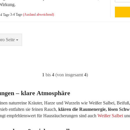
Wirkung.
3-4 Tage
(Ausland abweichend)
Seite
pro Seite
1
bis
4
(von insgesamt
4
)
ngen – klare Atmosphäre
inen naturreine Kräuter, Harze und Wurzeln wie Weißer Salbei, Beifu
ieb entfalten sie feinen Rauch,
klären die Raumenergie, lösen Sch
dingt empfehlenswert für Hausräucherungen sind auch
Weißer Salbei
un