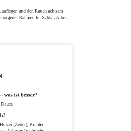
ng auflegen und den Rauch achtsam
 geborgener Rahmen für Schlaf, Arbeit,
g
– was ist besser?
 Dauer.
ch?
Hölzer (Zeder), Kräuter
en. Achte auf natürliche