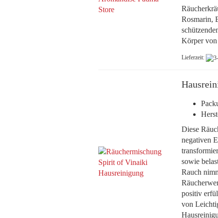
Räucherkräu
Rosmarin, 
schützenden
Körper von 
Lieferzeit:
Hausrein
Packu
Herst
Diese Räuc
negativen E
transformie
sowie belas
Rauch nimm
Räucherwerk
positiv erfü
von Leichti
Hausreinigu