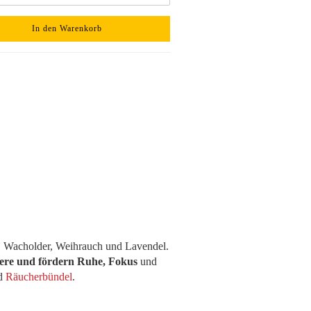
In den Warenkorb
ß, Wacholder, Weihrauch und Lavendel.
were und fördern Ruhe, Fokus
und
d
Räucherbündel
.