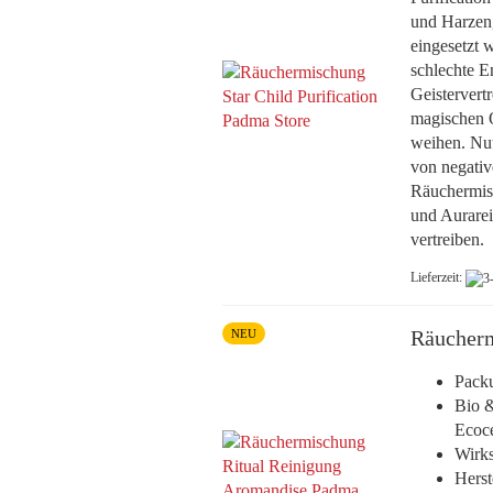
und Harzen,
eingesetzt 
schlechte E
Geistervert
magischen O
weihen. Nut
von negativ
Räuchermisch
und Aurare
vertreiben.
Lieferzeit:
Räucherm
NEU
Pack
Bio &
Ecoce
Wirks
Herst