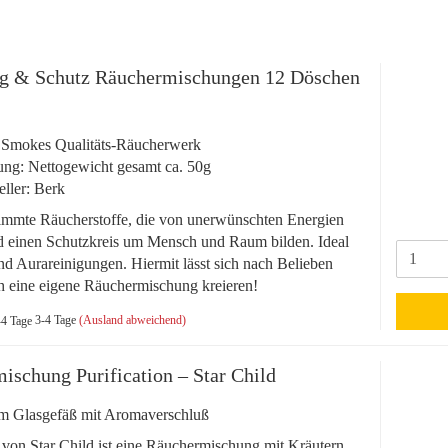
g & Schutz Räuchermischungen 12 Döschen
 Smokes Qualitäts-Räucherwerk
ng: Nettogewicht gesamt ca. 50g
eller: Berk
immte Räucherstoffe, die von unerwünschten Energien
d einen Schutzkreis um Mensch und Raum bilden. Ideal
nd Aurareinigungen. Hiermit lässt sich nach Belieben
h eine eigene Räuchermischung kreieren!
3-4 Tage
(Ausland abweichend)
ischung Purification – Star Child
m Glasgefäß mit Aromaverschluß
n von Star Child ist eine Räuchermischung mit Kräutern