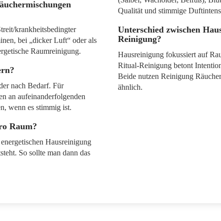
Räuchermischungen
Qualität und stimmige Duftintensi
Unterschied zwischen Haus
eit/krankheitsbedingter
Reinigung?
nen, bei „dicker Luft“ oder als
ergetische Raumreinigung.
Hausreinigung fokussiert auf Ra
Ritual-Reinigung betont Intenti
ern?
Beide nutzen Reinigung Räucher
der nach Bedarf. Für
ähnlich.
gen an aufeinanderfolgenden
n, wenn es stimmig ist.
pro Raum?
i energetischen Hausreinigung
teht. So sollte man dann das