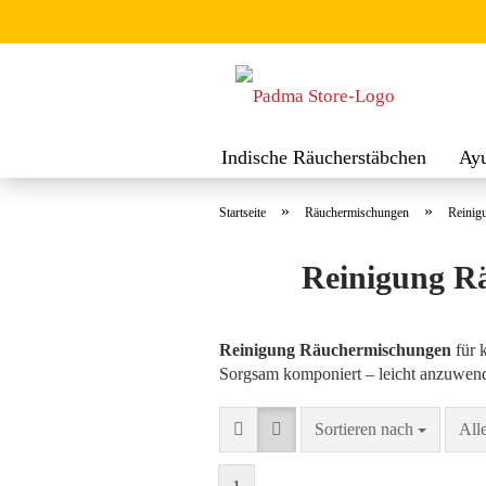
Indische Räucherstäbchen
Ay
Räuchermischungen
Räucher
»
»
Startseite
Räuchermischungen
Reinig
Reinigung Rä
Reinigung Räuchermischungen
für 
Sorgsam komponiert – leicht anzuwende
Sortieren nach
pro 
Sortieren nach
All