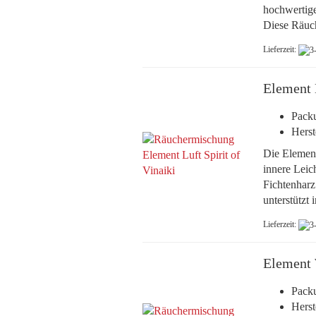
hochwertige
Diese Räuch
Lieferzeit:
Element 
Packu
Herst
Die Element
innere Leic
Fichtenharz
unterstützt
Lieferzeit:
Element
Packu
Herst