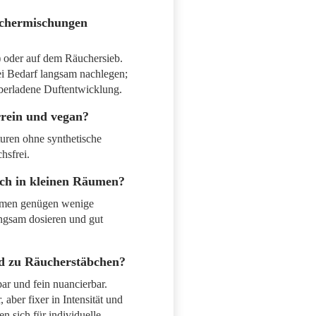
chermischungen
 oder auf dem Räuchersieb.
ei Bedarf langsam nachlegen;
 überladene Duftentwicklung.
rrein und vegan?
turen ohne synthetische
hsfrei.
auch in kleinen Räumen?
äumen genügen wenige
angsam dosieren und gut
ed zu Räucherstäbchen?
ar und fein nuancierbar.
 aber fixer in Intensität und
 sich für individuelle,