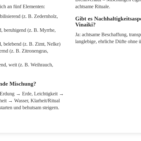
ich an fünf Elementen:
achtsame Rituale.
bilisierend (z. B. Zedernholz,
Gibt es Nachhaltigkeitsaspe
Vinaiki?
d, beruhigend (z. B. Myrrhe,
Ja: achtsame Beschaffung, trans
langlebige, ehrliche Düfte ohne 
l, belebend (z. B. Zimt, Nelke)
iternd (z. B. Zitronengras,
end, weit (z. B. Weihrauch,
ende Mischung?
Erdung → Erde, Leichtigkeit →
heit → Wasser, Klarheit/Ritual
tarten und behutsam steigern.