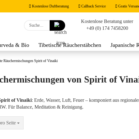
Kostenlose Duftberatung
Callback Service
Gratis Versan
Kostenlose Beratung unter
Lieferland
Suche...
+49 (0) 174 7458200
E-M
urveda & Bio
Tibetische Räucherstäbchen
Japanische 
werk
Räucherzubehör
Duftnoten
Feng Shui Räucher
Pas
te Räuchermischungen Spirit of Vinaiki
hermischungen von Spirit of Vinai
Konto
irit of Vinaiki
: Erde, Wasser, Luft, Feuer – komponiert aus regional
 NRW. Für Balance, Meditation & Reinigung.
Passw
Seite
pro Seite