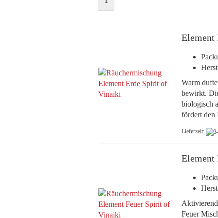
1
Element 
Packu
Herst
Warm dufte
bewirkt. Di
biologisch 
fördert den
Lieferzeit:
Element 
Packu
Herst
Aktivierend
Feuer Misch