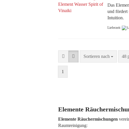
Das Elemen
und fördert
Intuition.
Lieferzeit:
Sortieren nach
pro 
Sortieren nach
48 
1
Elemente Räuchermischun
Elemente Räuchermischungen
verei
Raumreinigung: