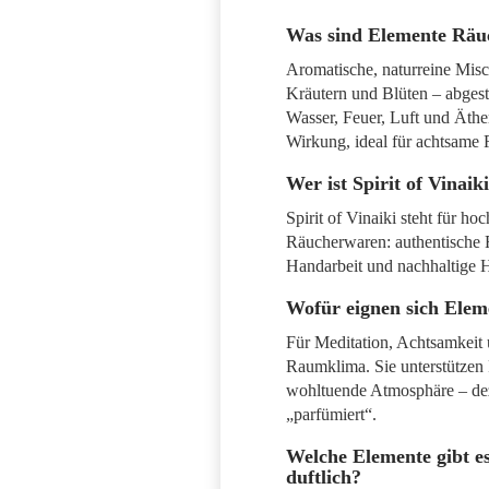
Was sind Elemente Rä
Aromatische, naturreine Mis
Kräutern und Blüten – abges
Wasser, Feuer, Luft und Äther
Wirkung, ideal für achtsame R
Wer ist Spirit of Vinaik
Spirit of Vinaiki steht für h
Räucherwaren: authentische R
Handarbeit und nachhaltige H
Wofür eignen sich Ele
Für Meditation, Achtsamkeit
Raumklima. Sie unterstützen 
wohltuende Atmosphäre – deze
„parfümiert“.
Welche Elemente gibt es
duftlich?