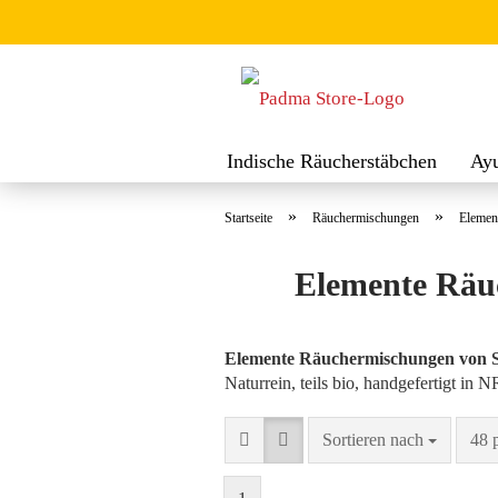
Indische Räucherstäbchen
Ay
Räuchermischungen
Räucher
»
»
Startseite
Räuchermischungen
Elemen
Elemente Räuc
Elemente Räuchermischungen von Sp
Naturrein, teils bio, handgefertigt in
Sortieren nach
pro 
Sortieren nach
48 