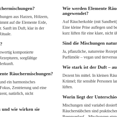
uchermischungen?
Wie werden Elemente Räu
angewendet?
chungen aus Harzen, Hölzern,
Auf Räucherkohle (mit Sandbett)
timmt auf die Elemente Erde,
Eine kleine Prise auflegen und b
. Sanft im Duft, klar in der
kurz lüften für eine klare, nicht
ituale.
Sind die Mischungen natu
i?
Ja, pflanzliche, naturreine Rezep
ochwertig komponierte
Parfümöle – vegan und tierversuc
ezepturen, sorgfältige
erkunft.
Wie stark ist der Duft – 
mente Räuchermischungen?
Dezent bis mittel. In kleinen R
Krümel; für sensible Personen l
 und ein harmonisches
lüften.
Fokus, Zentrierung und eine
nt, natürlich, nicht
Worin liegt der Unterschi
Mischungen sind variabel dosierb
 und wie wirken sie
Räucherstäbchen sind praktischer,
Brennverlauf – Mischungen eignen