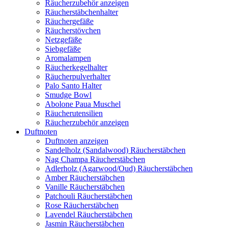
Räucherzubehör anzeigen
Räucherstäbchenhalter
Räuchergefäße
Räucherstövchen
Netzgefäße
Siebgefäße
Aromalampen
Räucherkegelhalter
Räucherpulverhalter
Palo Santo Halter
Smudge Bowl
Abolone Paua Muschel
Räucherutensilien
Räucherzubehör anzeigen
Duftnoten
Duftnoten anzeigen
Sandelholz (Sandalwood) Räucherstäbchen
Nag Champa Räucherstäbchen
Adlerholz (Agarwood/Oud) Räucherstäbchen
Amber Räucherstäbchen
Vanille Räucherstäbchen
Patchouli Räucherstäbchen
Rose Räucherstäbchen
Lavendel Räucherstäbchen
Jasmin Räucherstäbchen