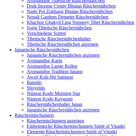
Aromandise Tibetische Räucherstäbchen
Druk Incense Centre Bhutan Räucherstäbchen
Nado Poi Zokhang Bhutan Räucherstäbchen
Nepali Gardens Demeter Räucherstäbchen
Khachoe Ghakyil Ling Nunnery Tibet Räucherstäbchen
Sorig Tibetische Räucherstäbchen
Verschiedene Sorten
Tibetische Räucherstäbchenhalter
Tibetische Räucherstäbchen anzeigen
Japanische Räucherstäbchen
Japanische Räucherstäbchen anzeigen
Aromandise Karin
Aromandise Lange Rollen
Aromandise Tradition Japans
Awaji Koh-Shi Samurai
Baieido
Shoyeido
Nippon Kodo Morning Star
Nippon Kodo Kayuragi
Räucherstäbchenhalter Japan
Japanische Räucherstäbchen anzeigen
Räuchermischungen
Räuchermischungen anzeigen
Einheimische Räuchermischungen Spirit of Vinaiki
Elemente Räuchermischungen Spirit of Vinaiki