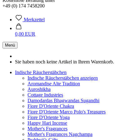
Kostenlose Beratung unter
+49 (0) 174 7458200
Merkzettel
0,00 EUR
Menü
Sie haben noch keine Artikel in Ihrem Warenkorb.
Indische Räucherstäbchen
Indische Räucherstäbchen anzeigen
Aromandise Alte Tradition
Auroshikha
Cottage Industries
Damodardas Bhagwandas Sugandhi
Fiore D'Oriente Chakra
Fiore D'Oriente Marco Polo's Treasures
Fiore D'Oriente Yoga
Happy Hari Incense
Mother's Fragrances
Mother's Fragrances Nagchampa
Prabhuji’s Gifts