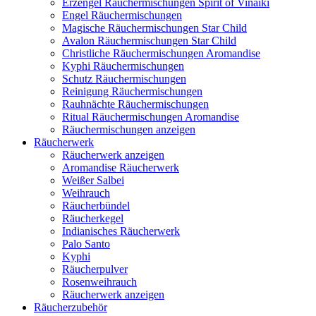
Erzengel Räuchermischungen Spirit of Vinaiki
Engel Räuchermischungen
Magische Räuchermischungen Star Child
Avalon Räuchermischungen Star Child
Christliche Räuchermischungen Aromandise
Kyphi Räuchermischungen
Schutz Räuchermischungen
Reinigung Räuchermischungen
Rauhnächte Räuchermischungen
Ritual Räuchermischungen Aromandise
Räuchermischungen anzeigen
Räucherwerk
Räucherwerk anzeigen
Aromandise Räucherwerk
Weißer Salbei
Weihrauch
Räucherbündel
Räucherkegel
Indianisches Räucherwerk
Palo Santo
Kyphi
Räucherpulver
Rosenweihrauch
Räucherwerk anzeigen
Räucherzubehör