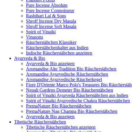
Pure Incense Absolute
Pure Incense Connoisseur
Rasbihari Lal & Sons
Shroff Incense Dry Masala
Shroff Incense Soft Masala
Spirit of Vinaiki
Vinasons
Räucherstäbchen Klassiker
Räucherstäbchenhalter aus Indien
Indische Räucherstäbchen anzeigen
Ayurveda & Bio
Ayurveda & Bio anzeigen
Aromandise Alte Tradition Bio Räucherstäbchen
Aromandise Ayurvedische Räucherstäbchen
Aromandise Ayurvedische Räucherkegel
Fiore D'Oriente Marco Polo's Treasures Bio Räucherstä
Nepali Gardens Demeter Bio Räucherstäbchen
Spirit of Vinaiki Ayurveda Räucherstäbchen aus Indien
Spirit of Vinaiki Ayurvedische Chakra Räucherstäbchen
PremaNature Bio Räucherstäbchen
PremaNature Nag Champa Bio Räucherstäbchen
Ayurveda & Bio anzeigen
Tibetische Räucherstäbchen
Tibetische Räucherstäbchen anzeigen