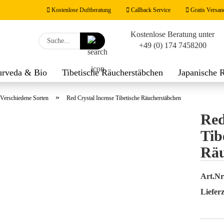
Kostenlose Duftberatung
Callback Service
Gratis Versan
Kostenlose Beratung unter
Lieferland
Suche...
+49 (0) 174 7458200
E-M
urveda & Bio
Tibetische Räucherstäbchen
Japanische 
werk
Räucherzubehör
Duftnoten
Feng Shui Räucher
Pas
»
Verschiedene Sorten
Red Crystal Incense Tibetische Räucherstäbchen
Red
Tib
Räu
Konto
Passw
Art.Nr
Lieferz