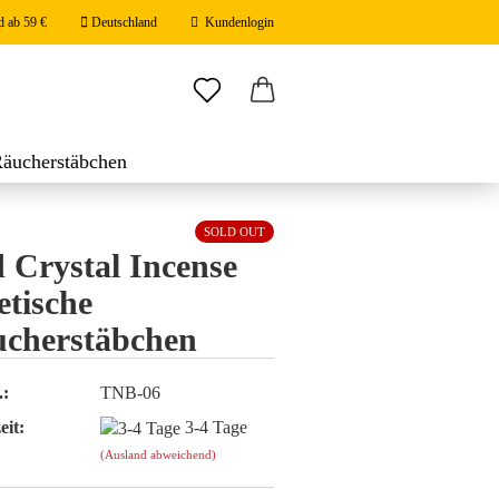
d ab 59 €
Deutschland
Kundenlogin
ail
Räucherstäbchen
stäbchen
swort
SOLD OUT
 Crystal Incense
etische
cherstäbchen
 erstellen
ort vergessen?
.:
TNB-06
eit:
3-4 Tage
(Ausland abweichend)