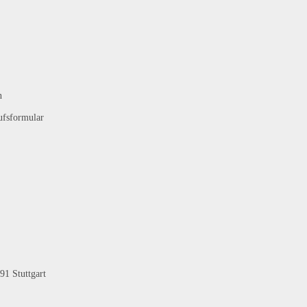
n
ufsformular
91 Stuttgart