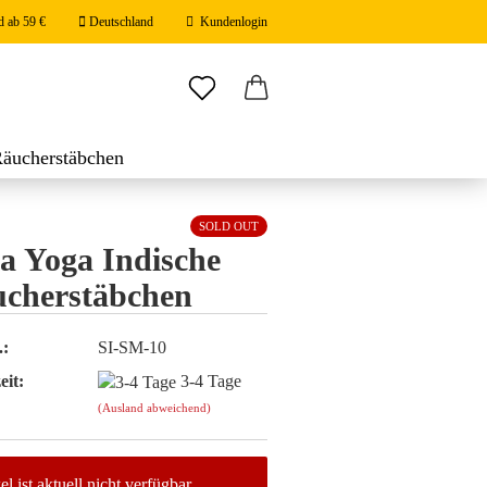
d ab 59 €
Deutschland
Kundenlogin
ail
Räucherstäbchen
stäbchen
swort
SOLD OUT
a Yoga Indische
cherstäbchen
 erstellen
.:
SI-SM-10
ort vergessen?
eit:
3-4 Tage
(Ausland abweichend)
el ist aktuell nicht verfügbar.