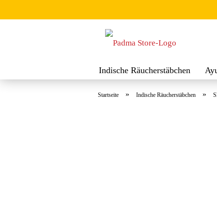
Indische Räucherstäbchen
Ay
Räuchermischungen
Räucher
»
»
Startseite
Indische Räucherstäbchen
S