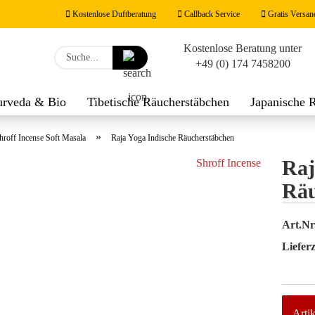
Kostenlose Duftberatung
Callback Service
Gratis Versan
Kostenlose Beratung unter
Lieferland
Suche...
+49 (0) 174 7458200
E-M
urveda & Bio
Tibetische Räucherstäbchen
Japanische 
werk
Räucherzubehör
Duftnoten
Feng Shui Räucher
Pas
»
hroff Incense Soft Masala
Raja Yoga Indische Räucherstäbchen
Raj
Shroff Incense
Räu
Konto
Art.Nr
Passw
Lieferz
Artik