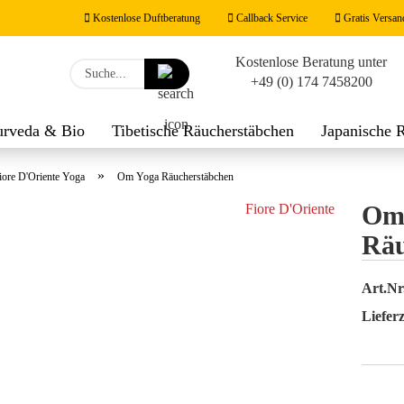
Kostenlose Duftberatung
Callback Service
Gratis Versan
Kostenlose Beratung unter
Lieferland
Suche...
+49 (0) 174 7458200
E-M
urveda & Bio
Tibetische Räucherstäbchen
Japanische 
werk
Räucherzubehör
Duftnoten
Feng Shui Räucher
Pas
»
iore D'Oriente Yoga
Om Yoga Räucherstäbchen
Om
Fiore D'Oriente
Räu
Konto
Art.Nr
Passw
Lieferz