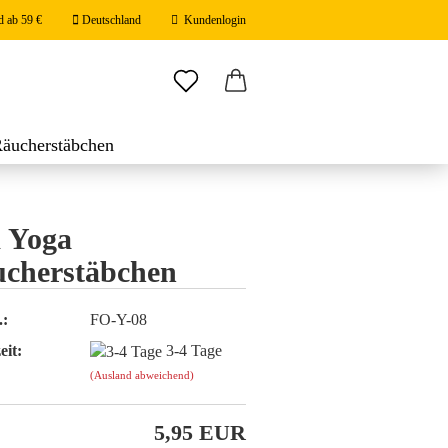
d ab 59 €
Deutschland
Kundenlogin
ail
Räucherstäbchen
stäbchen
swort
 Yoga
cherstäbchen
 erstellen
.:
FO-Y-08
ort vergessen?
eit:
3-4 Tage
(Ausland abweichend)
5,95 EUR