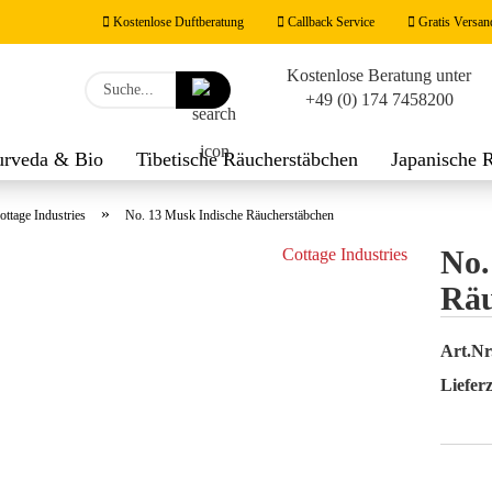
Kostenlose Duftberatung
Callback Service
Gratis Versan
Kostenlose Beratung unter
Lieferland
Suche...
+49 (0) 174 7458200
E-M
urveda & Bio
Tibetische Räucherstäbchen
Japanische 
werk
Räucherzubehör
Duftnoten
Feng Shui Räucher
Pas
»
ottage Industries
No. 13 Musk Indische Räucherstäbchen
No.
Cottage Industries
Räu
Konto
Art.Nr
Passw
Lieferz