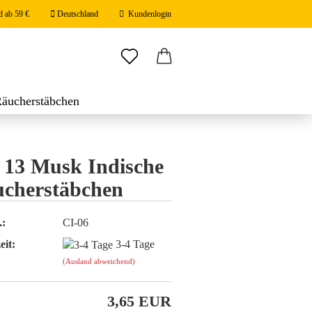
d ab 59 €
Deutschland
Kundenlogin
ail
Räucherstäbchen
stäbchen
swort
 13 Musk Indische
cherstäbchen
 erstellen
.:
CI-06
ort vergessen?
eit:
3-4 Tage
(Ausland abweichend)
3,65 EUR