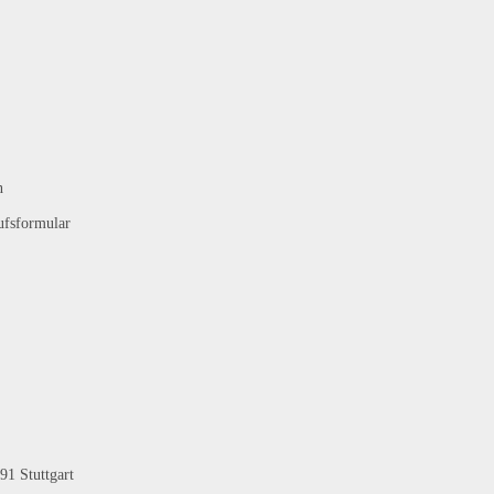
n
ufsformular
91 Stuttgart