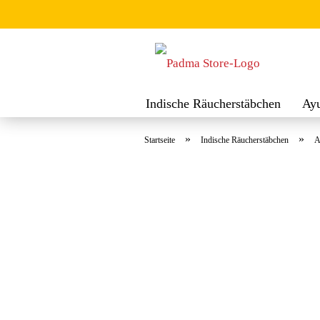
Indische Räucherstäbchen
Ay
Räuchermischungen
Räucher
»
»
Startseite
Indische Räucherstäbchen
A