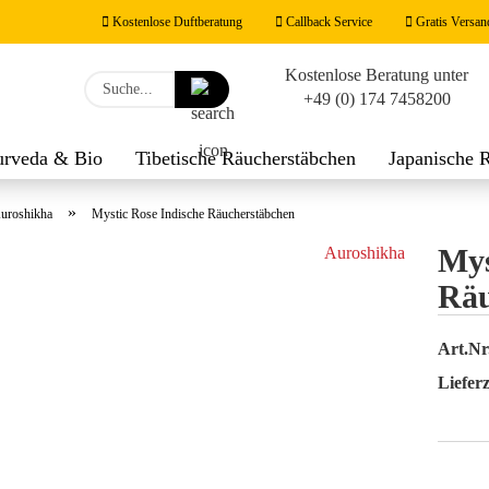
Kostenlose Duftberatung
Callback Service
Gratis Versan
Kostenlose Beratung unter
Lieferland
Suche...
+49 (0) 174 7458200
E-M
urveda & Bio
Tibetische Räucherstäbchen
Japanische 
werk
Räucherzubehör
Duftnoten
Feng Shui Räucher
Pas
»
uroshikha
Mystic Rose Indische Räucherstäbchen
Mys
Auroshikha
Räu
Konto
Art.Nr
Passw
Lieferz