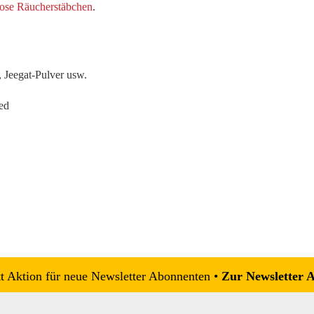
ose Räucherstäbchen
.
, Jeegat-Pulver usw.
ed
 Aktion für neue Newsletter Abonnenten •
Zur Newsletter 