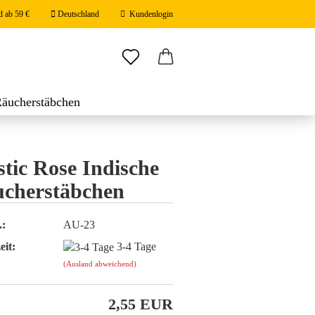
d ab 59 €
Deutschland
Kundenlogin
ail
Räucherstäbchen
stäbchen
swort
tic Rose Indische
cherstäbchen
 erstellen
.:
AU-23
ort vergessen?
eit:
3-4 Tage
(Ausland abweichend)
2,55 EUR