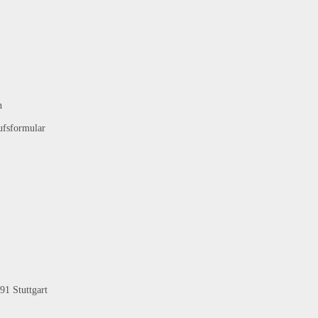
n
ufsformular
91 Stuttgart