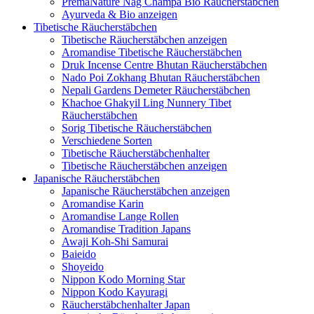
PremaNature Nag Champa Bio Räucherstäbchen
Ayurveda & Bio anzeigen
Tibetische Räucherstäbchen
Tibetische Räucherstäbchen anzeigen
Aromandise Tibetische Räucherstäbchen
Druk Incense Centre Bhutan Räucherstäbchen
Nado Poi Zokhang Bhutan Räucherstäbchen
Nepali Gardens Demeter Räucherstäbchen
Khachoe Ghakyil Ling Nunnery Tibet
Räucherstäbchen
Sorig Tibetische Räucherstäbchen
Verschiedene Sorten
Tibetische Räucherstäbchenhalter
Tibetische Räucherstäbchen anzeigen
Japanische Räucherstäbchen
Japanische Räucherstäbchen anzeigen
Aromandise Karin
Aromandise Lange Rollen
Aromandise Tradition Japans
Awaji Koh-Shi Samurai
Baieido
Shoyeido
Nippon Kodo Morning Star
Nippon Kodo Kayuragi
Räucherstäbchenhalter Japan