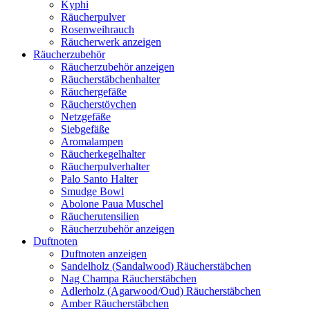
Kyphi
Räucherpulver
Rosenweihrauch
Räucherwerk anzeigen
Räucherzubehör
Räucherzubehör anzeigen
Räucherstäbchenhalter
Räuchergefäße
Räucherstövchen
Netzgefäße
Siebgefäße
Aromalampen
Räucherkegelhalter
Räucherpulverhalter
Palo Santo Halter
Smudge Bowl
Abolone Paua Muschel
Räucherutensilien
Räucherzubehör anzeigen
Duftnoten
Duftnoten anzeigen
Sandelholz (Sandalwood) Räucherstäbchen
Nag Champa Räucherstäbchen
Adlerholz (Agarwood/Oud) Räucherstäbchen
Amber Räucherstäbchen