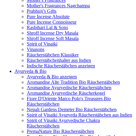
Mother's Fragrances
Mother's Fragrances Nagchampa
Prabhuji’s Gifts
Pure Incense Absolute
Pure Incense Connoisseur
Rasbihari Lal & Sons
Shroff Incense Dry Masala
Shroff Incense Soft Masala
Spirit of Vinaiki
Vinasons
Räucherstäbchen Klassiker
Räucherstäbchenhalter aus Indien
Indische Räucherstäbchen anzeigen
Ayurveda & Bio
Ayurveda & Bio anzeigen
Aromandise Alte Tradition Bio Räucherstäbchen
Aromandise Ayurvedische Räucherstäbchen
Aromandise Ayurvedische Räucherkegel
Fiore D'Oriente Marco Polo's Treasures Bio
Räucherstäbchen
Nepali Gardens Demeter Bio Räucherstäbchen
Spirit of Vinaiki Ayurveda Räucherstäbchen aus Indien
Spirit of Vinaiki Ayurvedische Chakra
Räucherstäbchen
PremaNature Bio Räucherstäbchen