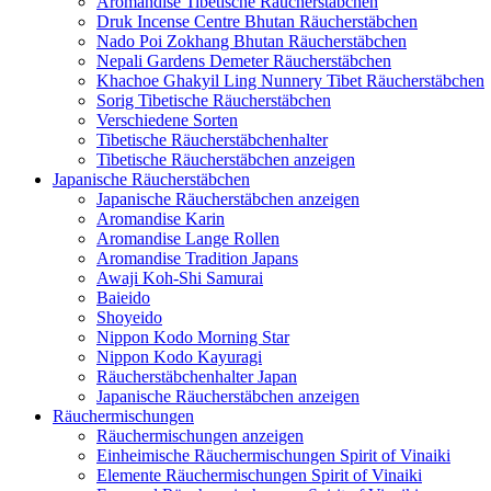
Aromandise Tibetische Räucherstäbchen
Druk Incense Centre Bhutan Räucherstäbchen
Nado Poi Zokhang Bhutan Räucherstäbchen
Nepali Gardens Demeter Räucherstäbchen
Khachoe Ghakyil Ling Nunnery Tibet Räucherstäbchen
Sorig Tibetische Räucherstäbchen
Verschiedene Sorten
Tibetische Räucherstäbchenhalter
Tibetische Räucherstäbchen anzeigen
Japanische Räucherstäbchen
Japanische Räucherstäbchen anzeigen
Aromandise Karin
Aromandise Lange Rollen
Aromandise Tradition Japans
Awaji Koh-Shi Samurai
Baieido
Shoyeido
Nippon Kodo Morning Star
Nippon Kodo Kayuragi
Räucherstäbchenhalter Japan
Japanische Räucherstäbchen anzeigen
Räuchermischungen
Räuchermischungen anzeigen
Einheimische Räuchermischungen Spirit of Vinaiki
Elemente Räuchermischungen Spirit of Vinaiki