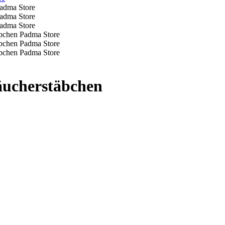
äucherstäbchen