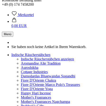
Kostenlose Beratung unter
+49 (0) 174 7458200
Merkzettel
0,00 EUR
Menü
Sie haben noch keine Artikel in Ihrem Warenkorb.
Indische Räucherstäbchen
Indische Räucherstäbchen anzeigen
Aromandise Alte Tradition
Auroshikha
Cottage Industries
Damodardas Bhagwandas Sugandhi
Fiore D'Oriente Chakra
Fiore D'Oriente Marco Polo's Treasures
Fiore D'Oriente Yoga
Happy Hari Incense
Mother's Fragrances
Mother's Fragrances Nagchampa
Prabhuji’s Gifts