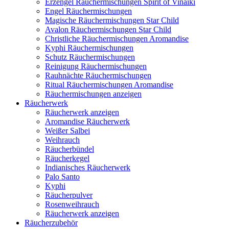
Erzengel Räuchermischungen Spirit of Vinaiki
Engel Räuchermischungen
Magische Räuchermischungen Star Child
Avalon Räuchermischungen Star Child
Christliche Räuchermischungen Aromandise
Kyphi Räuchermischungen
Schutz Räuchermischungen
Reinigung Räuchermischungen
Rauhnächte Räuchermischungen
Ritual Räuchermischungen Aromandise
Räuchermischungen anzeigen
Räucherwerk
Räucherwerk anzeigen
Aromandise Räucherwerk
Weißer Salbei
Weihrauch
Räucherbündel
Räucherkegel
Indianisches Räucherwerk
Palo Santo
Kyphi
Räucherpulver
Rosenweihrauch
Räucherwerk anzeigen
Räucherzubehör