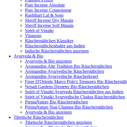
Pure Incense Absolute
Pure Incense Connoisseur
Rasbihari Lal & Sons
Shroff Incense Dry Masala
Shroff Incense Soft Masala
Spirit of Vinaiki
Vinasons
Räucherstäbchen Klassiker
Räucherstäbchenhalter aus Indien
Indische Räucherstäbchen anzeigen
Ayurveda & Bio
Ayurveda & Bio anzeigen
Aromandise Alte Tradition Bio Räucherstäbchen
Aromandise Ayurvedische Räucherstäbchen
Aromandise Ayurvedische Räucherkegel
Fiore D'Oriente Marco Polo's Treasures Bio Räucherstä
Nepali Gardens Demeter Bio Räucherstäbchen
Spirit of Vinaiki Ayurveda Räucherstäbchen aus Indien
Spirit of Vinaiki Ayurvedische Chakra Räucherstäbchen
PremaNature Bio Räucherstäbchen
PremaNature Nag Champa Bio Räucherstäbchen
Ayurveda & Bio anzeigen
Tibetische Räucherstäbchen
Tibetische Räucherstäbchen anzeigen