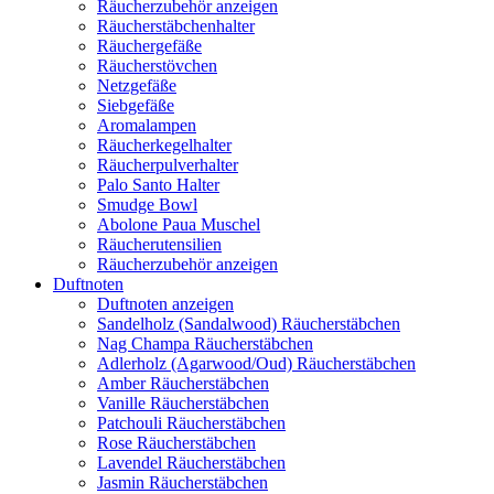
Räucherzubehör anzeigen
Räucherstäbchenhalter
Räuchergefäße
Räucherstövchen
Netzgefäße
Siebgefäße
Aromalampen
Räucherkegelhalter
Räucherpulverhalter
Palo Santo Halter
Smudge Bowl
Abolone Paua Muschel
Räucherutensilien
Räucherzubehör anzeigen
Duftnoten
Duftnoten anzeigen
Sandelholz (Sandalwood) Räucherstäbchen
Nag Champa Räucherstäbchen
Adlerholz (Agarwood/Oud) Räucherstäbchen
Amber Räucherstäbchen
Vanille Räucherstäbchen
Patchouli Räucherstäbchen
Rose Räucherstäbchen
Lavendel Räucherstäbchen
Jasmin Räucherstäbchen