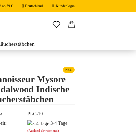
d ab 59 €
Deutschland
Kundenlogin
ail
Räucherstäbchen
stäbchen
swort
NEU
noisseur Mysore
dalwood Indische
 erstellen
cherstäbchen
ort vergessen?
.:
PI-C-19
eit:
3-4 Tage
(Ausland abweichend)