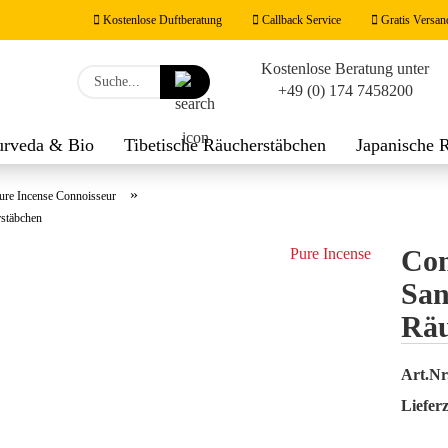
Kostenlose Duftberatung
Callback Service
Gratis Versan
Kostenlose Beratung unter
Lieferland
Suche...
+49 (0) 174 7458200
E-M
urveda & Bio
Tibetische Räucherstäbchen
Japanische 
werk
Räucherzubehör
Duftnoten
Feng Shui Räucher
Pas
»
ure Incense Connoisseur
stäbchen
Con
Pure Incense
San
Konto
Räu
Passw
Art.Nr
Lieferz